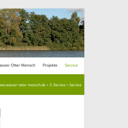
asser Otter Mensch
Projekte
Service
Der Verein
Netzwerk Lebendige Seen Deutschland
Ansprechpartner
w.wasser-otter-mensch.de
>
5:
Service
>
Service
Ziele
Seenbeobachtungsprogramm
Termine
Mitglieder
Fischotter Monitoring
Downloads
Partner
Fischotter Straßenquerung
Weblinks
Spenden
Reusengitter
Otterbuch