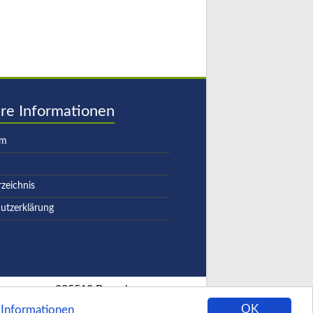
re Informationen
um
rzeichnis
utzerklärung
225513 Besucher
OK
Informationen