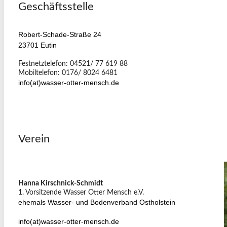
Geschäftsstelle
Reu
Ott
Robert-Schade-Straße 24
Pro
23701 Eutin
abg
Festnetztelefon: 04521/ 77 619 88
Mobiltelefon: 0176/ 8024 6481
info(at)wasser-otter-mensch.de
Verein
Hanna Kirschnick-Schmidt
1. Vorsitzende Wasser Otter Mensch e.V.
ehemals Wasser- und Bodenverband Ostholstein
info(at)wasser-otter-mensch.de